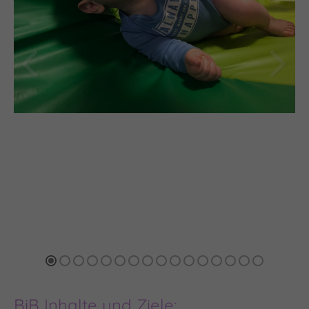
24h
/ 365days
We offer support for our customers
Mon - Fri 8:00am - 5:00pm
(GMT +1)
Get in touch
Cybersteel Inc.
376-293 City Road, Suite 600
San Francisco, CA 94102
Have any questions?
+44 1234 567 890
BiB
Inhalte und Ziele:​​