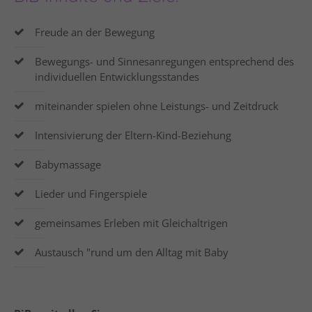
Drop us a line
info@yourdomain.com
Freude an der Bewegung
About us
Bewegungs- und Sinnesanregungen entsprechend des
individuellen Entwicklungsstandes
Lorem ipsum dolor sit amet, consectetuer
adipiscing elit.
miteinander spielen ohne Leistungs- und Zeitdruck
Aenean commodo ligula eget dolor. Aenean massa.
Intensivierung der Eltern-Kind-Beziehung
Cum sociis natoque penatibus et magnis dis
parturient montes, nascetur ridiculus mus. Donec
Babymassage
quam felis, ultricies nec.
Lieder und Fingerspiele
gemeinsames Erleben mit Gleichaltrigen
Austausch "rund um den Alltag mit Baby