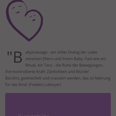
24h
/ 365days
We offer support for our customers
Mon - Fri 8:00am - 5:00pm
(GMT +1)
"B
abymassage - ein stiller Dialog der Liebe
zwischen Eltern und ihrem Baby. Fast wie ein
Get in touch
Ritual, ein Tanz - die Ruhe der Bewegungen,
Cybersteel Inc.
ihre kontrollierte Kraft: Zärtlichkeit und Würde!
376-293 City Road, Suite 600
Berührt, gestreichelt und massiert werden, das ist Nahrung
San Francisco, CA 94102
für das Kind. (Frederic Leboyer)
Have any questions?
+44 1234 567 890