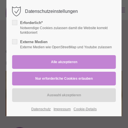
MENU
Datenschutzeinstellungen
Login
Erforderlich*
Benutzername
Notwendige Cookies zulassen damit die Website korrekt
funktioniert
Babymassage April
Externe Medien
Externe Medien wie OpenStreetMap und Youtube zulassen
08.04.2024 12:00–13.05.2024 12:00
Passwort
Lohbachstraße (Lohbachstraße 28, 42553 Velbert)
Anmelden
Register
|
Lost your password?
Support
Datenschutz
Impressum
Cookie-Details
Lorem ipsum dolor sit amet: