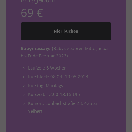
Kursgebühr
Drop us a line
info@yourdomain.com
69 €
About us
Hier buchen
Lorem ipsum dolor sit amet, consectetuer
adipiscing elit.
Babymassage (
Babys geboren Mitte Januar
Aenean commodo ligula eget dolor. Aenean massa.
bis Ende Februar 2023)
Cum sociis natoque penatibus et magnis dis
Laufzeit: 6 Wochen
parturient montes, nascetur ridiculus mus. Donec
quam felis, ultricies nec.
Kursblock: 08.04.-13.05.2024
Kurstag: Montags
Kurszeit: 12.00-13.15 Uhr
Kursort: Lohbachstraße 28, 42553
Velbert