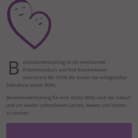
24h
/ 365days
We offer support for our customers
Mon - Fri 8:00am - 5:00pm
(GMT +1)
B
eckenbodentraining
ist ein anerkannter
Präventionskurs und Ihre Krankenkasse
Get in touch
übernimmt 80-100% der Kosten bei erfolgreicher
Cybersteel Inc.
Teilnahme (mind. 80%).
376-293 City Road, Suite 600
Beckenbodentraining für eine starke Mitte nach der Geburt
San Francisco, CA 94102
und um wieder unbeschwert Lachen, Niesen und Husten
zu können.
Have any questions?
+44 1234 567 890