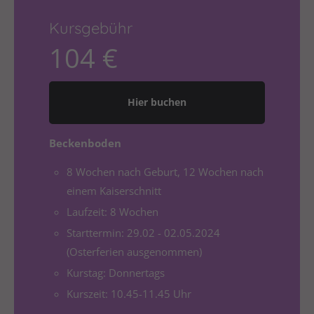
Drop us a line
info@yourdomain.com
Kursgebühr
104 €
About us
Lorem ipsum dolor sit amet, consectetuer
adipiscing elit.
Hier buchen
Aenean commodo ligula eget dolor. Aenean massa.
Beckenboden
Cum sociis natoque penatibus et magnis dis
parturient montes, nascetur ridiculus mus. Donec
8 Wochen nach Geburt, 12 Wochen nach
quam felis, ultricies nec.
einem Kaiserschnitt
Laufzeit: 8 Wochen
Starttermin: 29.02 - 02.05.2024
(Osterferien ausgenommen)
Kurstag: Donnertags
Kurszeit: 10.45-11.45 Uhr