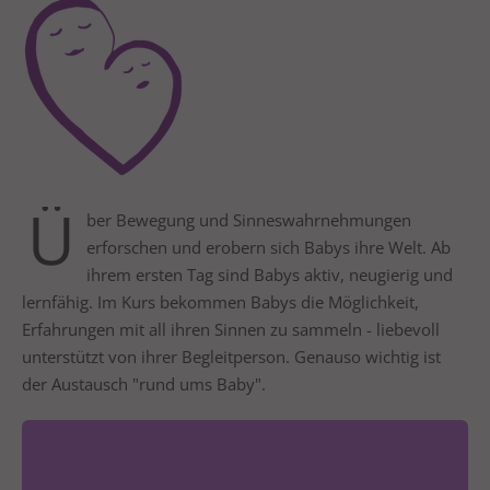
24h
/ 365days
We offer support for our customers
Mon - Fri 8:00am - 5:00pm
(GMT +1)
Ü
ber Bewegung und Sinneswahrnehmungen
erforschen und erobern sich Babys ihre Welt. Ab
Get in touch
ihrem ersten Tag sind Babys aktiv, neugierig und
Cybersteel Inc.
lernfähig. Im Kurs bekommen Babys die Möglichkeit,
376-293 City Road, Suite 600
Erfahrungen mit all ihren Sinnen zu sammeln - liebevoll
San Francisco, CA 94102
unterstützt von ihrer Begleitperson. Genauso wichtig ist
der Austausch "rund ums Baby".
Have any questions?
+44 1234 567 890