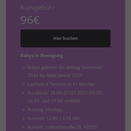
Drop us a line
Kursgebühr
info@yourdomain.com
96€
About us
Lorem ipsum dolor sit amet, consectetuer
Hier buchen
adipiscing elit.
Aenean commodo ligula eget dolor. Aenean massa.
Babys in Bewegung
Cum sociis natoque penatibus et magnis dis
Babys geboren bis Anfang Dezember
parturient montes, nascetur ridiculus mus. Donec
quam felis, ultricies nec.
2024 bis Mitte Januar 2025
Laufzeit: 8 Termine in 11 Wochen
Kursblock: 28.04.-07.07.2025 (05.05.,
26.05. und 09.06. entfällt)
Kurstag: Montags
Kurszeit: 12.00-13.15 Uhr
Kursort: Lohbachstraße 28, 42553