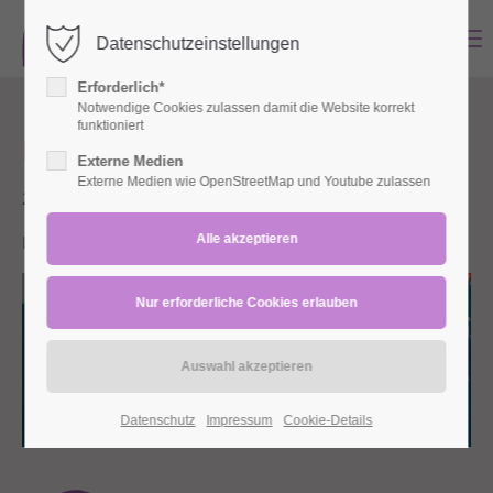
MENU
Datenschutzeinstellungen
Login
Erforderlich*
Benutzername
Notwendige Cookies zulassen damit die Website korrekt
funktioniert
Babys in Bewegung Mini
Externe Medien
Externe Medien wie OpenStreetMap und Youtube zulassen
28.04.2025 12:00–07.07.2025 13:15
Passwort
Lohbachstraße (Lohbachstraße 28, 42553 Velbert)
Anmelden
Register
|
Lost your password?
Support
Datenschutz
Impressum
Cookie-Details
Lorem ipsum dolor sit amet: