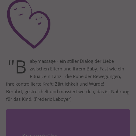
24h
/ 365days
We offer support for our customers
Mon - Fri 8:00am - 5:00pm
(GMT +1)
"B
abymassage - ein stiller Dialog der Liebe
zwischen Eltern und ihrem Baby. Fast wie ein
Get in touch
Ritual, ein Tanz - die Ruhe der Bewegungen,
Cybersteel Inc.
ihre kontrollierte Kraft: Zärtlichkeit und Würde!
376-293 City Road, Suite 600
Berührt, gestreichelt und massiert werden, das ist Nahrung
San Francisco, CA 94102
für das Kind. (Frederic Leboyer)
Have any questions?
+44 1234 567 890