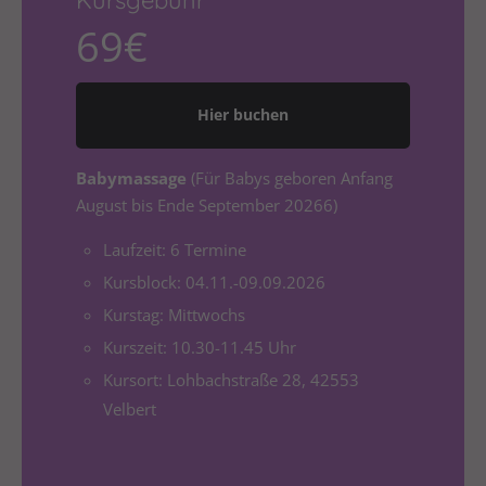
Kursgebühr
Drop us a line
info@yourdomain.com
69€
About us
Hier buchen
Lorem ipsum dolor sit amet, consectetuer
adipiscing elit.
Babymassage
(Für Babys geboren Anfang
Aenean commodo ligula eget dolor. Aenean massa.
August bis Ende September 20266)
Cum sociis natoque penatibus et magnis dis
Laufzeit: 6 Termine
parturient montes, nascetur ridiculus mus. Donec
quam felis, ultricies nec.
Kursblock: 04.11.-09.09.2026
Kurstag: Mittwochs
Kurszeit: 10.30-11.45 Uhr
Kursort: Lohbachstraße 28, 42553
Velbert