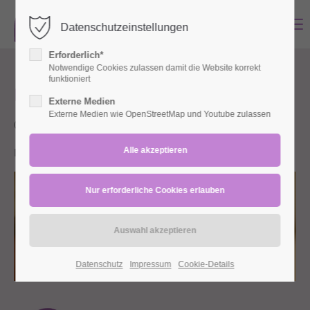
MENU
Datenschutzeinstellungen
Login
Erforderlich*
Benutzername
Notwendige Cookies zulassen damit die Website korrekt
funktioniert
Babymassage November
Externe Medien
Externe Medien wie OpenStreetMap und Youtube zulassen
04.11.2026 10:30–09.12.2026 11:45
Passwort
Lohbachstraße (Lohbachstraße 28, 42553 Velbert)
Anmelden
Register
|
Lost your password?
Support
Datenschutz
Impressum
Cookie-Details
Lorem ipsum dolor sit amet: