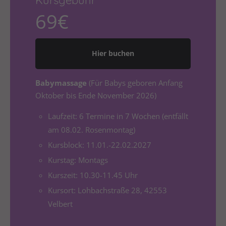
Kursgebühr
Drop us a line
info@yourdomain.com
69€
About us
Hier buchen
Lorem ipsum dolor sit amet, consectetuer
adipiscing elit.
Babymassage
(Für Babys geboren Anfang
Aenean commodo ligula eget dolor. Aenean massa.
Oktober bis Ende November 2026)
Cum sociis natoque penatibus et magnis dis
Laufzeit: 6 Termine in 7 Wochen (entfällt
parturient montes, nascetur ridiculus mus. Donec
quam felis, ultricies nec.
am 08.02. Rosenmontag)
Kursblock: 11.01.-22.02.2027
Kurstag: Montags
Kurszeit: 10.30-11.45 Uhr
Kursort: Lohbachstraße 28, 42553
Velbert