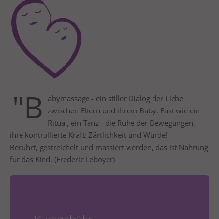
24h
/ 365days
We offer support for our customers
Mon - Fri 8:00am - 5:00pm
(GMT +1)
"B
abymassage - ein stiller Dialog der Liebe
zwischen Eltern und ihrem Baby. Fast wie ein
Get in touch
Ritual, ein Tanz - die Ruhe der Bewegungen,
Cybersteel Inc.
ihre kontrollierte Kraft: Zärtlichkeit und Würde!
376-293 City Road, Suite 600
Berührt, gestreichelt und massiert werden, das ist Nahrung
San Francisco, CA 94102
für das Kind. (Frederic Leboyer)
Have any questions?
+44 1234 567 890