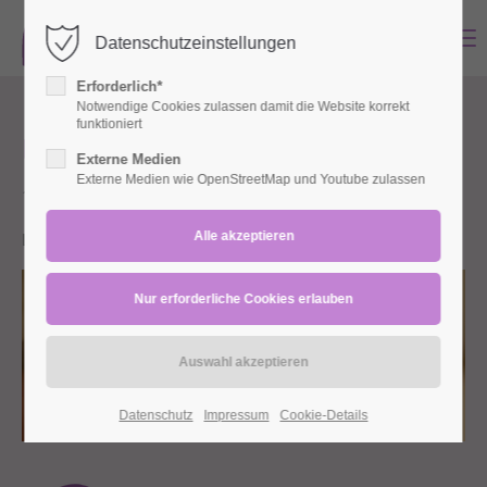
MENU
Datenschutzeinstellungen
Login
Erforderlich*
Benutzername
Notwendige Cookies zulassen damit die Website korrekt
funktioniert
Babymassage Januar 27
Externe Medien
Externe Medien wie OpenStreetMap und Youtube zulassen
11.01.2027 10:30–22.02.2027 11:45
Passwort
Lohbachstraße (Lohbachstraße 28, 42553 Velbert)
Anmelden
Register
|
Lost your password?
Support
Datenschutz
Impressum
Cookie-Details
Lorem ipsum dolor sit amet: