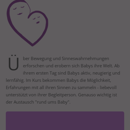
24h
/ 365days
We offer support for our customers
Mon - Fri 8:00am - 5:00pm
(GMT +1)
Ü
ber Bewegung und Sinneswahrnehmungen
erforschen und erobern sich Babys ihre Welt. Ab
Get in touch
ihrem ersten Tag sind Babys aktiv, neugierig und
Cybersteel Inc.
lernfähig. Im Kurs bekommen Babys die Möglichkeit,
376-293 City Road, Suite 600
Erfahrungen mit all ihren Sinnen zu sammeln - liebevoll
San Francisco, CA 94102
unterstützt von ihrer Begleitperson. Genauso wichtig ist
der Austausch "rund ums Baby".
Have any questions?
+44 1234 567 890