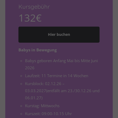
Drop us a line
Kursgebühr
info@yourdomain.com
132€
About us
Lorem ipsum dolor sit amet, consectetuer
Hier buchen
adipiscing elit.
Aenean commodo ligula eget dolor. Aenean massa.
Babys in Bewegung
Cum sociis natoque penatibus et magnis dis
Babys geboren Anfang Mai bis Mitte Juni
parturient montes, nascetur ridiculus mus. Donec
quam felis, ultricies nec.
2026
Laufzeit: 11 Termine in 14 Wochen
Kursblock: 02.12.26 –
03.03.2027(entfällt am 23./30.12.26 und
06.01.27)
Kurstag: Mittwochs
Kurszeit: 09:00-10.15 Uhr