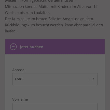
wieder in Form gebracht werden müssen.
Drop us a line
Mitmachen können Mütter mit Kindern im Alter von 12
info@yourdomain.com
Wochen bis zum Laufalter.
About us
Der Kurs sollte im besten Falle im Anschluss an dem
Rückbildungskurs besucht werden, kann aber parallel dazu
Lorem ipsum dolor sit amet, consectetuer
laufen.
adipiscing elit.
Aenean commodo ligula eget dolor. Aenean massa.
Jetzt buchen
Cum sociis natoque penatibus et magnis dis
parturient montes, nascetur ridiculus mus. Donec
quam felis, ultricies nec.
Anrede
Vorname