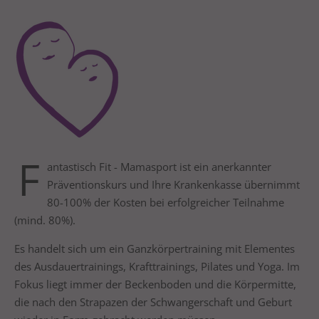
24h
/ 365days
We offer support for our customers
Mon - Fri 8:00am - 5:00pm
(GMT +1)
F
Get in touch
antastisch Fit - Mamasport ist ein anerkannter
Präventionskurs und Ihre Krankenkasse übernimmt
Cybersteel Inc.
80-100% der Kosten bei erfolgreicher Teilnahme
376-293 City Road, Suite 600
(mind. 80%).
San Francisco, CA 94102
Es handelt sich um ein Ganzkörpertraining mit Elementes
des Ausdauertrainings, Krafttrainings, Pilates und Yoga.
Im
Have any questions?
Fokus liegt immer der Beckenboden und die Körpermitte,
+44 1234 567 890
die nach den Strapazen der Schwangerschaft und Geburt