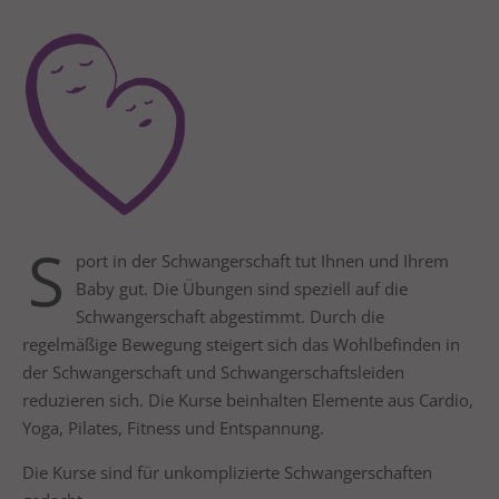
24h
/ 365days
We offer support for our customers
Mon - Fri 8:00am - 5:00pm
(GMT +1)
S
Get in touch
port in der Schwangerschaft tut Ihnen und Ihrem
Baby gut. Die Übungen sind speziell auf die
Cybersteel Inc.
Schwangerschaft abgestimmt. Durch die
376-293 City Road, Suite 600
regelmäßige Bewegung steigert sich das Wohlbefinden in
San Francisco, CA 94102
der Schwangerschaft und Schwangerschaftsleiden
reduzieren sich. Die Kurse beinhalten Elemente aus Cardio,
Have any questions?
Yoga, Pilates, Fitness und Entspannung.
+44 1234 567 890
Die Kurse sind für unkomplizierte Schwangerschaften