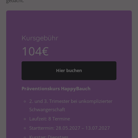
gedacht.
Drop us a line
info@yourdomain.com
About us
Lorem ipsum dolor sit amet, consectetuer
Kursgebühr
adipiscing elit.
104€
Aenean commodo ligula eget dolor. Aenean massa.
Cum sociis natoque penatibus et magnis dis
Hier buchen
parturient montes, nascetur ridiculus mus. Donec
quam felis, ultricies nec.
Präventionskurs HappyBauch
2. und 3. Trimester bei unkomplizierter
Schwangerschaft
Laufzeit: 8 Termine
Starttermin: 28.05.2027 – 13.07.2027
Kurstag: Dienstags