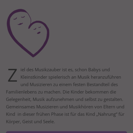
24h
/ 365days
We offer support for our customers
Mon - Fri 8:00am - 5:00pm
(GMT +1)
Z
Get in touch
iel des Musikzauber ist es, schon Babys und
Kleinstkinder spielerisch an Musik heranzuführen
Cybersteel Inc.
und Musizieren zu einem festen Bestandteil des
376-293 City Road, Suite 600
Familienlebens zu machen. Die Kinder bekommen die
San Francisco, CA 94102
Gelegenheit, Musik aufzunehmen und selbst zu gestalten.
Gemeinsames Musizieren und Musikhören von Eltern und
Have any questions?
Kind in dieser frühen Phase ist für das Kind „Nahrung“ für
+44 1234 567 890
Körper, Geist und Seele. ​