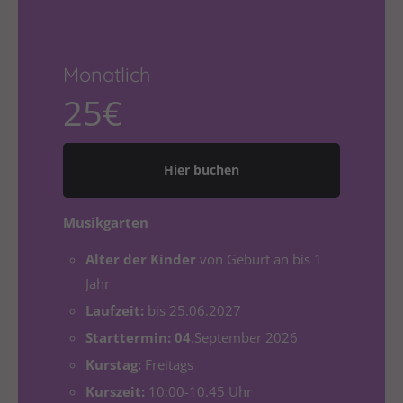
Drop us a line
info@yourdomain.com
About us
Monatlich
25€
Lorem ipsum dolor sit amet, consectetuer
adipiscing elit.
Aenean commodo ligula eget dolor. Aenean massa.
Hier buchen
Cum sociis natoque penatibus et magnis dis
parturient montes, nascetur ridiculus mus. Donec
Musikgarten
quam felis, ultricies nec.
Alter der Kinder
von Geburt an bis 1
Jahr
Laufzeit:
bis 25.06.2027
Starttermin: 04
.September 2026
Kurstag:
Freitags
Kurszeit:
10:00-10.45 Uhr