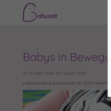
Login
Supp
Benutzername
Lorem i
2
Passwort
Babys in Bewegu
16.10.2023 10:30–18.12.2023 10:30
We offe
Anmelden
Mon - F
Lohbachstraße (Lohbachstraße 28, 42553 Velbert)
Register
|
Lost your password?