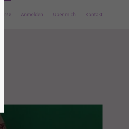
Kurse
Anmelden
Über mich
Kontakt
About us
Lorem ipsum dolor sit amet,
consectetuer adipiscing elit.
Aenean commodo ligula eget dolor.
Aenean massa. Cum sociis natoque
penatibus et magnis dis parturient
montes, nascetur ridiculus mus.
Donec quam felis, ultricies nec.